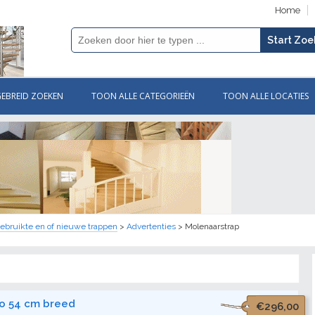
Home
GEBREID ZOEKEN
TOON ALLE CATEGORIEËN
TOON ALLE LOCATIES
ebruikte en of nieuwe trappen
>
Advertenties
>
Molenaarstrap
o 54 cm breed
€296,00