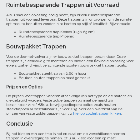
Ruimtebesparende Trappen uit Voorraad
Als u snel een oplossing nodig heeft, zijn er ook ruimtebesparende
trappen uit voorraad leverbaar. Deze trappen zijn ontworpen om de ruimte
optimaal te benutten zonder in te boeten op stijl of kwaliteit. Bijvoorbeeld:
Ruimtebesparende trap Kronos (125 x 65 cm)
Ruimtebesparende trap Phoenix
Bouwpakket Trappen
Voor de doe-het-zelver zijn er bouwpakket trappen beschikbaar. Deze
trappen zijn eenvoudig te monteren en bieden een flexibele oplossing voor
elke situatie. U vindt verschillende soorten bouwpakket trappen, zoals:
Bouwpakket steektrap van 2.60m hoog
Beuken houten trappen op maat gemaakt
Prijzen en Opties
De prijzen voor trappen variëren afhankelijk van het type en de materialen
die gebruikt worden. Vaste zoldertrappen op maat gemaakt zijn
beschikbaar vanaf €800, terwijl goedkopere opties zoals houten
steektrappen al beschikbaar zijn voor €75. Voor een overzicht van de
prijzen van vaste zoldertrappen kunt u
hier op zoldertrappen kijken
.
Conclusie
Bij het kiezen van een trap is het cruciaal om de verschillende soorten
trappen in overweging te nemen. Of u nu kiest voor een op maat