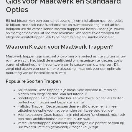
Gids voor Maatwerk en Standaard
Opties
Bij het kiezen van een trap is het belangrijk om niet alleen naar esthetiek
te kijken, maar ook naar functionaliteit en ruimtebesparing. In dit artikel
bekijken we de verschillende soorten trappen die beschikbaar zijn, zowel
op maat gemaakt als uit voorraad leverbaar. Van vaste zoldertrappen tot
elegante wenteltrappen, elk type heeft zijn eigen unieke voordelen.
Waarom Kiezen voor Maatwerk Trappen?
Maatwerk trappen zijn speciaal ontworpen om perfect aan te sluiten bij uw
ruimte en stijl. Het biedt de mogelijkheid om materialen te kiezen, zoals
vuren of eikenhout, en het ontwerp aan te passen aan uw wensen. Dit
zorgt niet alleen voor een unieke uitstraling, maar ook voor een optimale
benutting van de beschikbare ruimte.
Populaire Soorten Trappen
Spiltrappen: Deze trappen zijn ideaal voor kleinere ruimtes en
bieden een elegante draai aan het interieur.
Steektrappen: Een praktische keuze voor zowel binnen als buiten,
perfect voor huizen met beperkte ruimte.
Halfslag Trappen: Deze trappen draaien 180 graden en zijn een
uitstekende optie voor het verbinden van twee verdiepingen.
Wenteltrappen: Deze trappen zijn niet alleen functioneel, maar ook
een mooi architectonisch element in uw huis.
Vaste Zoldertrappen: Maatwerk oplossingen die perfect passen bij
uw zolderruimte en gemakkelijk toegankelijk zijn.