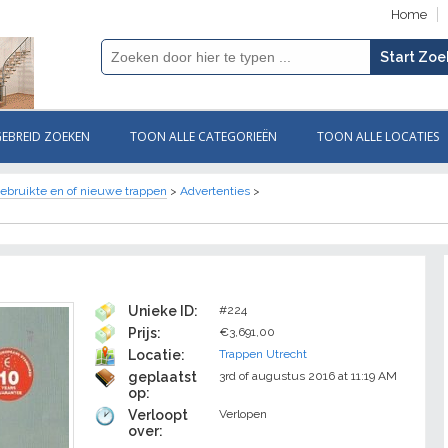
Home
GEBREID ZOEKEN
TOON ALLE CATEGORIEËN
TOON ALLE LOCATIES
ebruikte en of nieuwe trappen
>
Advertenties
>
Unieke ID:
#224
Prijs:
€3,691,00
Locatie:
Trappen Utrecht
geplaatst
3rd of augustus 2016 at 11:19 AM
op:
Verloopt
Verlopen
over: