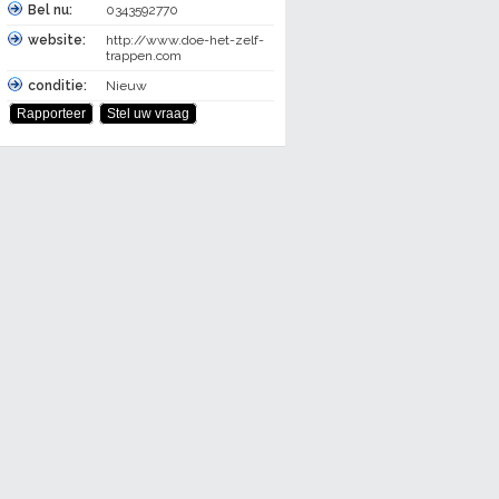
Bel nu:
0343592770
website:
http://www.doe-het-zelf-
trappen.com
conditie:
Nieuw
Rapporteer
Stel uw vraag