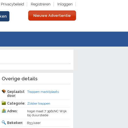
Privacybeleid
Registreren
Inloggen
Nieuwe Advertentie
Overige details
Geplaatst
Trappen marktplaats
door:
Categorie:
Zolder trappen
Adres:
hoge maat 7 3961NC Wijk
bij duurstede
Bekeken:
853 keer