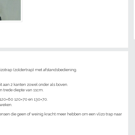
lizotrap (zoldertrap) met afstandsbediening.
it aan 2 kanten zowel onder als boven.
n trede diepte van 11cm.
n 120×60 120×70 en 130×70.
0 weken.
mensen die geen of weinig kracht meer hebben om een vlizo trap naar