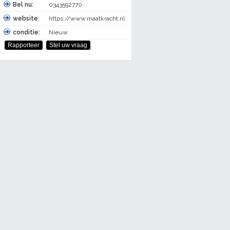
Bel nu:
0343592770
website:
https://www.maatkracht.nl
conditie:
Nieuw
Rapporteer
Stel uw vraag