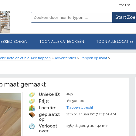
Home
GEBREID ZOEKEN
TOON ALLE CATEGORIEËN
TOON ALLE LOCATIES
ebruikte en of nieuwe trappen
>
Advertenties
>
Trappen op maat
>
op maat gemaakt
Unieke ID:
#49
Prijs:
€1,500,00
Locatie:
Trappen Utrecht
geplaatst
11th of januari 2017 at 7:01 AM
op:
Verloopt
1387 dagen, 9 uur, 42 min
over: